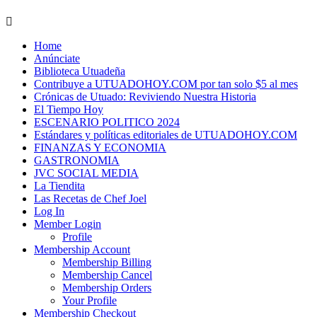
Skip
to
Home
content
Anúnciate
Biblioteca Utuadeña
Contribuye a UTUADOHOY.COM por tan solo $5 al mes
Crónicas de Utuado: Reviviendo Nuestra Historia
El Tiempo Hoy
ESCENARIO POLITICO 2024
Estándares y políticas editoriales de UTUADOHOY.COM
FINANZAS Y ECONOMIA
GASTRONOMIA
JVC SOCIAL MEDIA
La Tiendita
Las Recetas de Chef Joel
Log In
Member Login
Profile
Membership Account
Membership Billing
Membership Cancel
Membership Orders
Your Profile
Membership Checkout