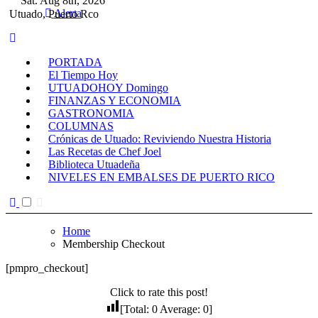
Sat. Aug 8th, 2026
Alerta
Utuado, Puerto Rco
PORTADA
El Tiempo Hoy
UTUADOHOY Domingo
FINANZAS Y ECONOMIA
GASTRONOMIA
COLUMNAS
Crónicas de Utuado: Reviviendo Nuestra Historia
Las Recetas de Chef Joel
Biblioteca Utuadeña
NIVELES EN EMBALSES DE PUERTO RICO
Home
Membership Checkout
[pmpro_checkout]
Click to rate this post!
[Total:
0
Average:
0
]