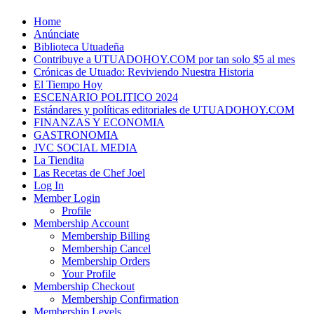
Skip
Home
to
Anúnciate
content
Biblioteca Utuadeña
Contribuye a UTUADOHOY.COM por tan solo $5 al mes
Crónicas de Utuado: Reviviendo Nuestra Historia
El Tiempo Hoy
ESCENARIO POLITICO 2024
Estándares y políticas editoriales de UTUADOHOY.COM
FINANZAS Y ECONOMIA
GASTRONOMIA
JVC SOCIAL MEDIA
La Tiendita
Las Recetas de Chef Joel
Log In
Member Login
Profile
Membership Account
Membership Billing
Membership Cancel
Membership Orders
Your Profile
Membership Checkout
Membership Confirmation
Membership Levels